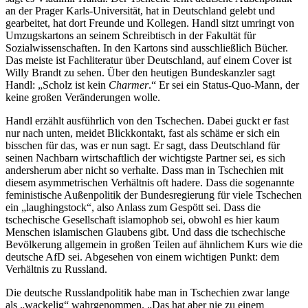
an der Prager Karls-Universität, hat in Deutschland gelebt und
gearbeitet, hat dort Freunde und Kollegen. Handl sitzt umringt von
Umzugskartons an seinem Schreibtisch in der Fakultät für
Sozialwissenschaften. In den Kartons sind ausschließlich Bücher.
Das meiste ist Fachliteratur über Deutschland, auf einem Cover ist
Willy Brandt zu sehen. Über den heutigen Bundeskanzler sagt
Handl: „Scholz ist kein
Charmer
.“ Er sei ein Status-Quo-Mann, der
keine großen Veränderungen wolle.
Handl erzählt ausführlich von den Tschechen. Dabei guckt er fast
nur nach unten, meidet Blickkontakt, fast als schäme er sich ein
bisschen für das, was er nun sagt. Er sagt, dass Deutschland für
seinen Nachbarn wirtschaftlich der wichtigste Partner sei, es sich
andersherum aber nicht so verhalte. Dass man in Tschechien mit
diesem asymmetrischen Verhältnis oft hadere. Dass die sogenannte
feministische Außenpolitik der Bundesregierung für viele Tschechen
ein „laughingstock“, also Anlass zum Gespött sei. Dass die
tschechische Gesellschaft islamophob sei, obwohl es hier kaum
Menschen islamischen Glaubens gibt. Und dass die tschechische
Bevölkerung allgemein in großen Teilen auf ähnlichem Kurs wie die
deutsche AfD sei. Abgesehen von einem wichtigen Punkt: dem
Verhältnis zu Russland.
Die deutsche Russlandpolitik habe man in Tschechien zwar lange
als „wackelig“ wahrgenommen. „Das hat aber nie zu einem