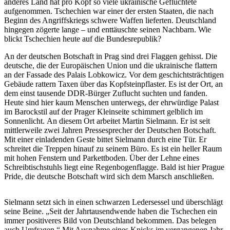
anderes Land hat pro Kopf so viele ukrainische Geflüchtete
aufgenommen. Tschechien war einer der ersten Staaten, die nach
Beginn des Angriffskriegs schwere Waffen lieferten. Deutschland
hingegen zögerte lange – und enttäuschte seinen Nachbarn. Wie
blickt Tschechien heute auf die Bundesrepublik?
An der deutschen Botschaft in Prag sind drei Flaggen gehisst. Die
deutsche, die der Europäischen Union und die ukrainische flattern
an der Fassade des Palais Lobkowicz. Vor dem geschichtsträchtigen
Gebäude rattern Taxen über das Kopfsteinpflaster. Es ist der Ort, an
dem einst tausende DDR-Bürger Zuflucht suchten und fanden.
Heute sind hier kaum Menschen unterwegs, der ehrwürdige Palast
im Barockstil auf der Prager Kleinseite schimmert gelblich im
Sonnenlicht. An diesem Ort arbeitet Martin Sielmann. Er ist seit
mittlerweile zwei Jahren Pressesprecher der Deutschen Botschaft.
Mit einer einladenden Geste bittet Sielmann durch eine Tür. Er
schreitet die Treppen hinauf zu seinem Büro. Es ist ein heller Raum
mit hohen Fenstern und Parkettboden. Über der Lehne eines
Schreibtischstuhls liegt eine Regenbogenflagge. Bald ist hier Prague
Pride, die deutsche Botschaft wird sich dem Marsch anschließen.
Sielmann setzt sich in einen schwarzen Ledersessel und überschlägt
seine Beine. „Seit der Jahrtausendwende haben die Tschechen ein
immer positiveres Bild von Deutschland bekommen. Das belegen
auch Umfragen.“ Mit Ausnahme eines Knicks im vergangenen Jahr.