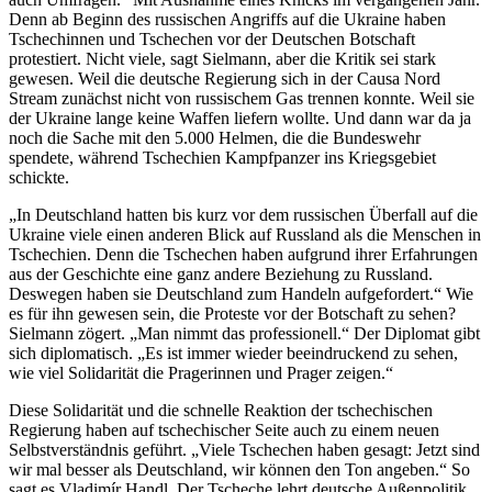
Denn ab Beginn des russischen Angriffs auf die Ukraine haben
Tschechinnen und Tschechen vor der Deutschen Botschaft
protestiert. Nicht viele, sagt Sielmann, aber die Kritik sei stark
gewesen. Weil die deutsche Regierung sich in der Causa Nord
Stream zunächst nicht von russischem Gas trennen konnte. Weil sie
der Ukraine lange keine Waffen liefern wollte. Und dann war da ja
noch die Sache mit den 5.000 Helmen, die die Bundeswehr
spendete, während Tschechien Kampfpanzer ins Kriegsgebiet
schickte.
„In Deutschland hatten bis kurz vor dem russischen Überfall auf die
Ukraine viele einen anderen Blick auf Russland als die Menschen in
Tschechien. Denn die Tschechen haben aufgrund ihrer Erfahrungen
aus der Geschichte eine ganz andere Beziehung zu Russland.
Deswegen haben sie Deutschland zum Handeln aufgefordert.“ Wie
es für ihn gewesen sein, die Proteste vor der Botschaft zu sehen?
Sielmann zögert. „Man nimmt das professionell.“ Der Diplomat gibt
sich diplomatisch. „Es ist immer wieder beeindruckend zu sehen,
wie viel Solidarität die Pragerinnen und Prager zeigen.“
Diese Solidarität und die schnelle Reaktion der tschechischen
Regierung haben auf tschechischer Seite auch zu einem neuen
Selbstverständnis geführt. „Viele Tschechen haben gesagt: Jetzt sind
wir mal besser als Deutschland, wir können den Ton angeben.“ So
sagt es Vladimír Handl. Der Tscheche lehrt deutsche Außenpolitik