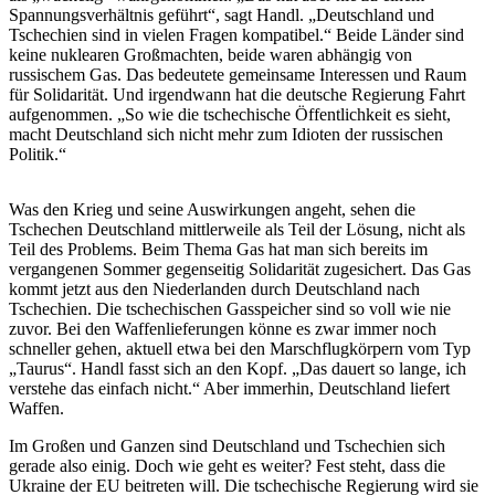
Spannungsverhältnis geführt“, sagt Handl. „Deutschland und
Tschechien sind in vielen Fragen kompatibel.“ Beide Länder sind
keine nuklearen Großmachten, beide waren abhängig von
russischem Gas. Das bedeutete gemeinsame Interessen und Raum
für Solidarität. Und irgendwann hat die deutsche Regierung Fahrt
aufgenommen. „So wie die tschechische Öffentlichkeit es sieht,
macht Deutschland sich nicht mehr zum Idioten der russischen
Politik.“
Was den Krieg und seine Auswirkungen angeht, sehen die
Tschechen Deutschland mittlerweile als Teil der Lösung, nicht als
Teil des Problems. Beim Thema Gas hat man sich bereits im
vergangenen Sommer gegenseitig Solidarität zugesichert. Das Gas
kommt jetzt aus den Niederlanden durch Deutschland nach
Tschechien. Die tschechischen Gasspeicher sind so voll wie nie
zuvor. Bei den Waffenlieferungen könne es zwar immer noch
schneller gehen, aktuell etwa bei den Marschflugkörpern vom Typ
„Taurus“. Handl fasst sich an den Kopf. „Das dauert so lange, ich
verstehe das einfach nicht.“ Aber immerhin, Deutschland liefert
Waffen.
Im Großen und Ganzen sind Deutschland und Tschechien sich
gerade also einig. Doch wie geht es weiter? Fest steht, dass die
Ukraine der EU beitreten will. Die tschechische Regierung wird sie