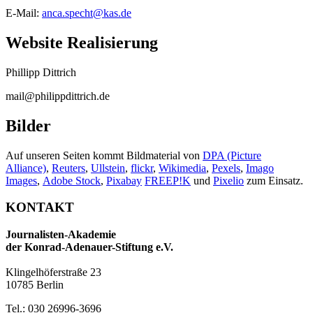
E-Mail:
anca.specht@kas.de
Website Realisierung
Phillipp Dittrich
mail@philippdittrich.de
Bilder
Auf unseren Seiten kommt Bildmaterial von
DPA (Picture
Alliance)
,
Reuters
,
Ullstein
,
flickr
,
Wikimedia
,
Pexels
,
Imago
Images
,
Adobe Stock
,
Pixabay
FREEP!K
und
Pixelio
zum Einsatz.
KONTAKT
Journalisten-Akademie
der Konrad-Adenauer-Stiftung e.V.
Klingelhöferstraße 23
10785 Berlin
Tel.: 030 26996-3696