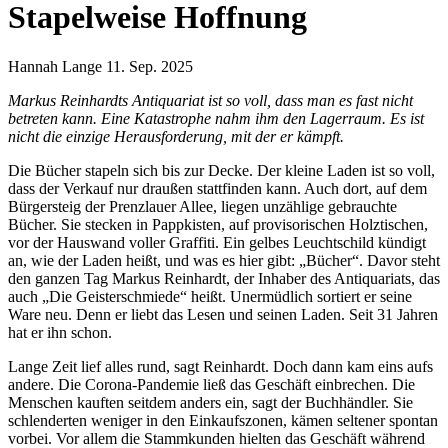
Stapelweise Hoffnung
Hannah Lange
11. Sep. 2025
Markus Reinhardts Antiquariat ist so voll, dass man es fast nicht
betreten kann. Eine Katastrophe nahm ihm den Lagerraum. Es ist
nicht die einzige Herausforderung, mit der er kämpft.
Die Bücher stapeln sich bis zur Decke. Der kleine Laden ist so voll,
dass der Verkauf nur draußen stattfinden kann. Auch dort, auf dem
Bürgersteig der Prenzlauer Allee, liegen unzählige gebrauchte
Bücher. Sie stecken in Pappkisten, auf provisorischen Holztischen,
vor der Hauswand voller Graffiti. Ein gelbes Leuchtschild kündigt
an, wie der Laden heißt, und was es hier gibt: „Bücher“. Davor steht
den ganzen Tag Markus Reinhardt, der Inhaber des Antiquariats, das
auch „Die Geisterschmiede“ heißt. Unermüdlich sortiert er seine
Ware neu. Denn er liebt das Lesen und seinen Laden. Seit 31 Jahren
hat er ihn schon.
Lange Zeit lief alles rund, sagt Reinhardt. Doch dann kam eins aufs
andere. Die Corona-Pandemie ließ das Geschäft einbrechen. Die
Menschen kauften seitdem anders ein, sagt der Buchhändler. Sie
schlenderten weniger in den Einkaufszonen, kämen seltener spontan
vorbei. Vor allem die Stammkunden hielten das Geschäft während