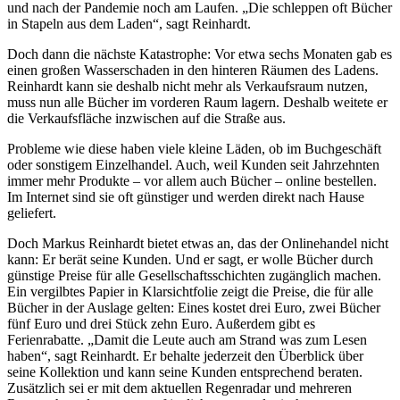
und nach der Pandemie noch am Laufen. „Die schleppen oft Bücher
in Stapeln aus dem Laden“, sagt Reinhardt.
Doch dann die nächste Katastrophe: Vor etwa sechs Monaten gab es
einen großen Wasserschaden in den hinteren Räumen des Ladens.
Reinhardt kann sie deshalb nicht mehr als Verkaufsraum nutzen,
muss nun alle Bücher im vorderen Raum lagern. Deshalb weitete er
die Verkaufsfläche inzwischen auf die Straße aus.
Probleme wie diese haben viele kleine Läden, ob im Buchgeschäft
oder sonstigem Einzelhandel. Auch, weil Kunden seit Jahrzehnten
immer mehr Produkte – vor allem auch Bücher – online bestellen.
Im Internet sind sie oft günstiger und werden direkt nach Hause
geliefert.
Doch Markus Reinhardt bietet etwas an, das der Onlinehandel nicht
kann: Er berät seine Kunden. Und er sagt, er wolle Bücher durch
günstige Preise für alle Gesellschaftsschichten zugänglich machen.
Ein vergilbtes Papier in Klarsichtfolie zeigt die Preise, die für alle
Bücher in der Auslage gelten: Eines kostet drei Euro, zwei Bücher
fünf Euro und drei Stück zehn Euro. Außerdem gibt es
Ferienrabatte. „Damit die Leute auch am Strand was zum Lesen
haben“, sagt Reinhardt. Er behalte jederzeit den Überblick über
seine Kollektion und kann seine Kunden entsprechend beraten.
Zusätzlich sei er mit dem aktuellen Regenradar und mehreren