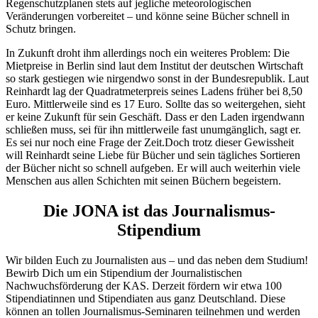
Regenschutzplanen stets auf jegliche meteorologischen
Veränderungen vorbereitet – und könne seine Bücher schnell in
Schutz bringen.
In Zukunft droht ihm allerdings noch ein weiteres Problem: Die
Mietpreise in Berlin sind laut dem Institut der deutschen Wirtschaft
so stark gestiegen wie nirgendwo sonst in der Bundesrepublik. Laut
Reinhardt lag der Quadratmeterpreis seines Ladens früher bei 8,50
Euro. Mittlerweile sind es 17 Euro. Sollte das so weitergehen, sieht
er keine Zukunft für sein Geschäft. Dass er den Laden irgendwann
schließen muss, sei für ihn mittlerweile fast unumgänglich, sagt er.
Es sei nur noch eine Frage der Zeit.Doch trotz dieser Gewissheit
will Reinhardt seine Liebe für Bücher und sein tägliches Sortieren
der Bücher nicht so schnell aufgeben. Er will auch weiterhin viele
Menschen aus allen Schichten mit seinen Büchern begeistern.
Die JONA ist das Journalismus-
Stipendium
Wir bilden Euch zu Journalisten aus – und das neben dem Studium!
Bewirb Dich um ein Stipendium der Journalistischen
Nachwuchsförderung der KAS. Derzeit fördern wir etwa 100
Stipendiatinnen und Stipendiaten aus ganz Deutschland. Diese
können an tollen Journalismus-Seminaren teilnehmen und werden