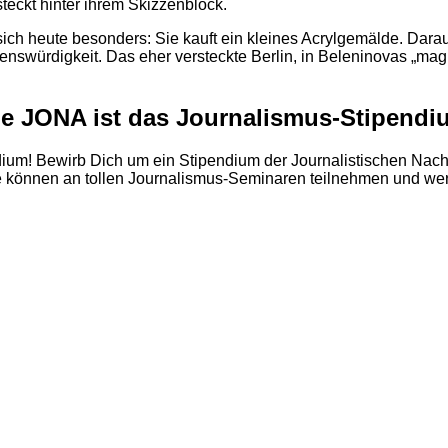
teckt hinter ihrem Skizzenblock.
sich heute besonders: Sie kauft ein kleines Acrylgemälde. Darauf
Sehenswürdigkeit. Das eher versteckte Berlin, in Beleninovas 
ie JONA ist das Journalismus-Stipendi
ium! Bewirb Dich um ein Stipendium der Journalistischen Nach
 können an tollen Journalismus-Seminaren teilnehmen und werde