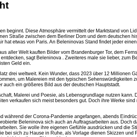
ht
n beginnt. Diese Atmosphäre vermittelt der Marktstand von Lid
kleinen Straße zwischen dem Berliner Dom und dem deutschen hi
 hat etwas von Paris. An Beleninovas Stand findet jeder einen g
us aller Welt kauften Bilder vom Brandenburger Tor, dem Fer
 entdecken, sagt Beleninova . Zweiteres male sie lieber, zum B
isten Geld ein.
Platz drei weltweit. Kein Wunder, dass 2023 über 12 Millionen 
kommen, um Malereien mit den typischen Sehenswürdigkeiten zu 
 auch ein größeres Bild aus der deutschen Hauptstadt.
chaft, Malerei und Poesie, als Lebensgrundlage nutzen kann. Da
iten verkaufen sich meist besonders gut. Doch ihre Werke sind 
et und während der Corona-Pandemie angefangen, abends Eindrüc
 probierte Beleninova sich auch an Auftragsarbeiten aus. Doch 
 arbeiten. Sie wolle ihre eigenen Gefühle ausdrücken und die
ie bei sich zu Hause in Ruhe, als Vorlage dienen Skizzen und F