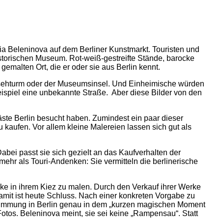
ia Beleninova auf dem Berliner Kunstmarkt. Touristen und
storischen Museum. Rot-weiß-gestreifte Stände, barocke
emalten Ort, die er oder sie aus Berlin kennt.
nsehturm oder der Museumsinsel. Und Einheimische würden
eispiel eine unbekannte Straße. Aber diese Bilder von den
Gäste Berlin besucht haben. Zumindest ein paar dieser
kaufen. Vor allem kleine Malereien lassen sich gut als
bei passt sie sich gezielt an das Kaufverhalten der
mehr als Touri-Andenken: Sie vermitteln die berlinerische
ke in ihrem Kiez zu malen. Durch den Verkauf ihrer Werke
damit ist heute Schluss. Nach einer konkreten Vorgabe zu
 Stimmung in Berlin genau in dem „kurzen magischen Moment
otos. Beleninova meint, sie sei keine „Rampensau“. Statt